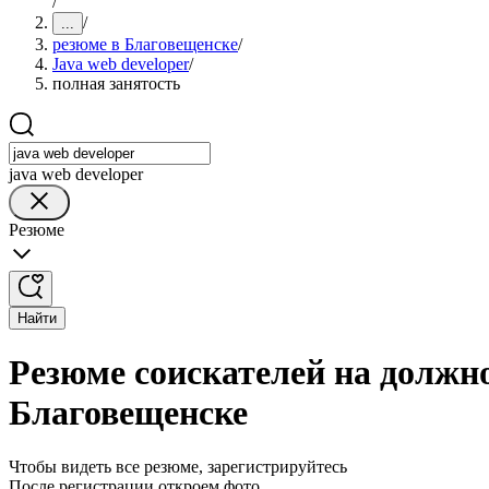
/
/
...
резюме в Благовещенске
/
Java web developer
/
полная занятость
java web developer
Резюме
Найти
Резюме соискателей на должно
Благовещенске
Чтобы видеть все резюме, зарегистрируйтесь
После регистрации откроем фото