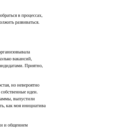
обраться в процессах,
должить развиваться.
 организовывала
колько вакансий,
кандидатами. Приятно,
стая, но невероятно
ь собственные идеи.
раммы, выпустили
ть, как моя инициатива
ми и общением