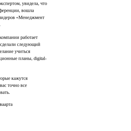
кспертом, увидела, что
нференции, вошла
 лидеров «Менеджмент
.
 компании работает
е сделали следующий
желание учиться
ционные планы, digital-
оторые кажутся
вас точно все
вать.