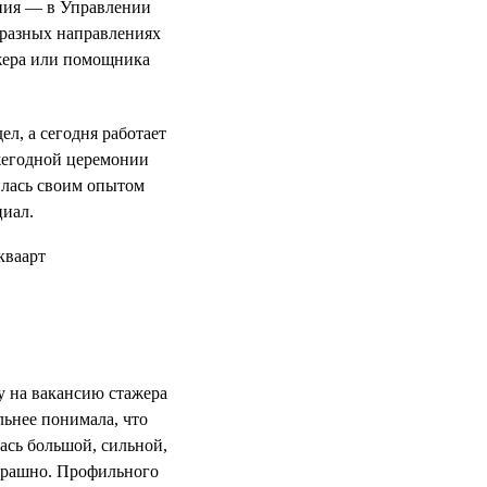
ния — в Управлении
 разных направлениях
ажера или помощника
л, а сегодня работает
жегодной церемонии
илась своим опытом
циал.
у на вакансию стажера
льнее понимала, что
ась большой, сильной,
страшно. Профильного