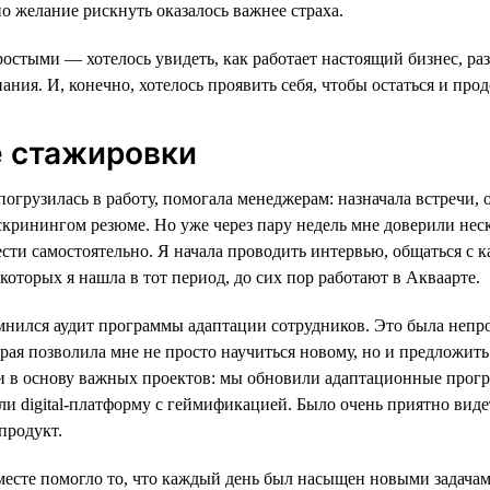
о желание рискнуть оказалось важнее страха.
стыми — хотелось увидеть, как работает настоящий бизнес, раз
ания. И, конечно, хотелось проявить себя, чтобы остаться и про
е стажировки
погрузилась в работу, помогала менеджерам: назначала встречи,
скринингом резюме. Но уже через пару недель мне доверили нес
сти самостоятельно. Я начала проводить интервью, общаться с 
 которых я нашла в тот период, до сих пор работают в Акваарте.
мнился аудит программы адаптации сотрудников. Это была непро
орая позволила мне не просто научиться новому, но и предложит
ли в основу важных проектов: мы обновили адаптационные прог
ли digital-платформу с геймификацией. Было очень приятно виде
продукт.
месте помогло то, что каждый день был насыщен новыми задача