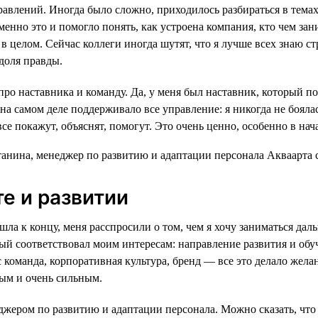
равлений. Иногда было сложно, приходилось разбираться в темах
енно это и помогло понять, как устроена компания, кто чем зан
в целом. Сейчас коллеги иногда шутят, что я лучше всех знаю ст
 доля правды.
про наставника и команду. Да, у меня был наставник, который по
на самом деле поддерживало все управление: я никогда не бояла
все покажут, объяснят, помогут. Это очень ценно, особенно в нач
те и развитии
шла к концу, меня расспросили о том, чем я хочу заниматься дал
рый соответствовал моим интересам: направление развития и обу
оманда, корпоративная культура, бренд — все это делало желан
ым и очень сильным.
джером по развитию и адаптации персонала. Можно сказать, что