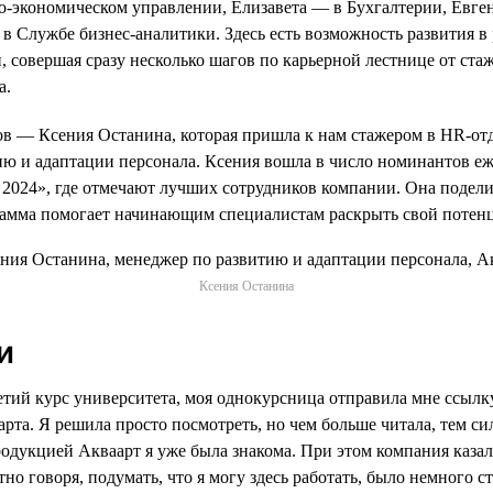
-экономическом управлении, Елизавета — в Бухгалтерии, Евге
в Службе бизнес-аналитики. Здесь есть возможность развития в
, совершая сразу несколько шагов по карьерной лестнице от ст
а.
в — Ксения Останина, которая пришла к нам стажером в HR-отде
ию и адаптации персонала. Ксения вошла в число номинантов е
2024», где отмечают лучших сотрудников компании. Она подел
грамма помогает начинающим специалистам раскрыть свой потен
Ксения Останина
и
ретий курс университета, моя однокурсница отправила мне ссылк
рта. Я решила просто посмотреть, но чем больше читала, тем си
родукцией Акваарт я уже была знакома. При этом компания казал
тно говоря, подумать, что я могу здесь работать, было немного 