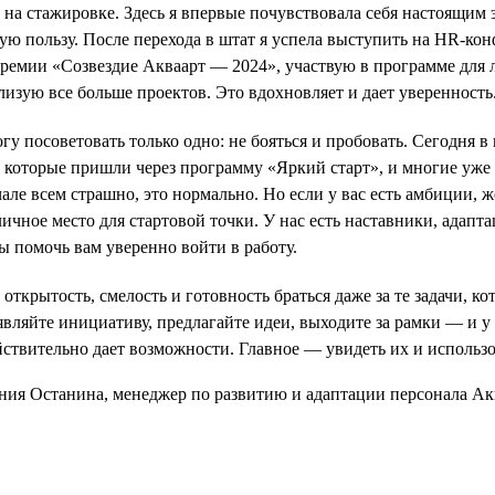
 на стажировке. Здесь я впервые почувствовала себя настоящим э
ую пользу. После перехода в штат я успела выступить на HR-ко
премии «Созвездие Акваарт — 2024», участвую в программе для
лизую все больше проектов. Это вдохновляет и дает уверенность
у посоветовать только одно: не бояться и пробовать. Сегодня в
, которые пришли через программу «Яркий старт», и многие уж
ачале всем страшно, это нормально. Но если у вас есть амбиции, 
ичное место для стартовой точки. У нас есть наставники, адапта
ы помочь вам уверенно войти в работу.
открытость, смелость и готовность браться даже за те задачи, к
ляйте инициативу, предлагайте идеи, выходите за рамки — и у 
йствительно дает возможности. Главное — увидеть их и использо