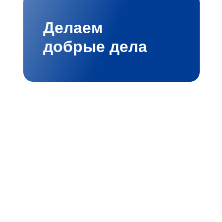
Делаем
добрые дела
мбициозными проектами