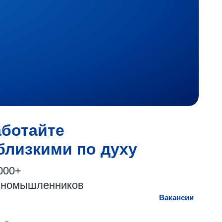
аботайте
близкими по духу
000+
иномышленников
Вакансии