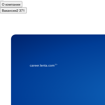
О компании
Вакансии
2 371
16+
career.lenta.com