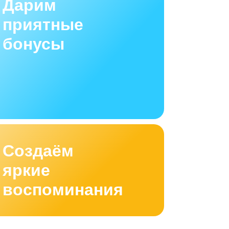
Дарим
приятные
бонусы
Создаём
яркие
воспоминания