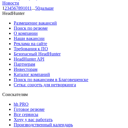
Новости
1
2
3
4
5
6
7
8
9
10
11
...
50
дальше
HeadHunter
Размещение вакансий
Поиск по резюме
О компании
Наши вакансии
Реклама на сайте
Требования к ПО
Безопасный HeadHunter
HeadHunter API
Партнерам
Инвесторам
Каталог компаний
Поиск по вакансиям в Благовещенске
Сетка: соцсеть для нетворкинга
Соискателям
hh PRO
Готовое резюме
Все сервисы
Хочу у вас работать
Производственный календарь