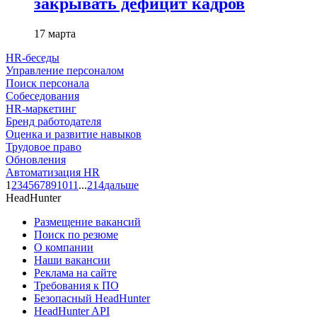
закрывать дефицит кадров
17 марта
HR-беседы
Управление персоналом
Поиск персонала
Собеседования
HR-маркетинг
Бренд работодателя
Оценка и развитие навыков
Трудовое право
Обновления
Автоматизация HR
1
2
3
4
5
6
7
8
9
10
11
...
214
дальше
HeadHunter
Размещение вакансий
Поиск по резюме
О компании
Наши вакансии
Реклама на сайте
Требования к ПО
Безопасный HeadHunter
HeadHunter API