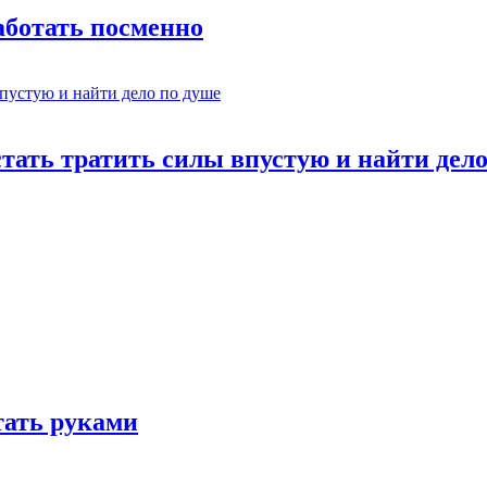
работать посменно
стать тратить силы впустую и найти дел
отать руками