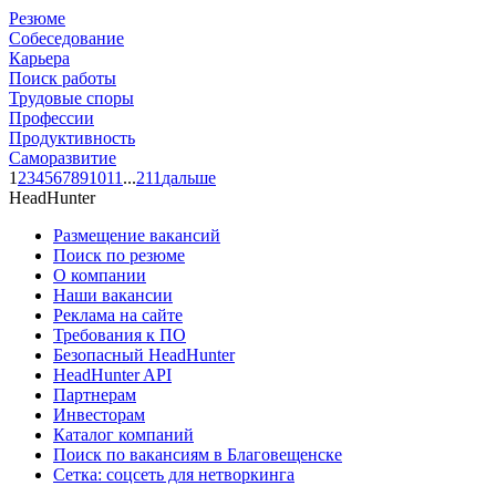
Резюме
Собеседование
Карьера
Поиск работы
Трудовые споры
Профессии
Продуктивность
Саморазвитие
1
2
3
4
5
6
7
8
9
10
11
...
211
дальше
HeadHunter
Размещение вакансий
Поиск по резюме
О компании
Наши вакансии
Реклама на сайте
Требования к ПО
Безопасный HeadHunter
HeadHunter API
Партнерам
Инвесторам
Каталог компаний
Поиск по вакансиям в Благовещенске
Сетка: соцсеть для нетворкинга