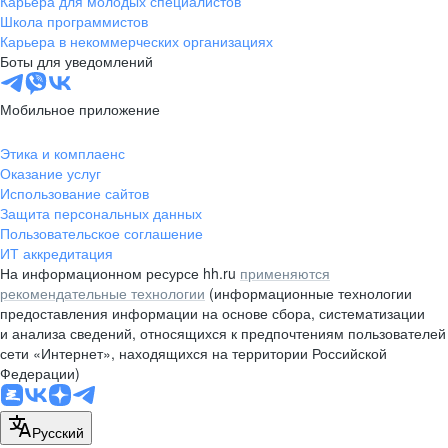
Карьера для молодых специалистов
pr@nsk.hh.ru
Школа программистов
Карьера в некоммерческих организациях
Минск
Боты для уведомлений
пр-т Дзержинского, д. 57,
10 этаж, помещение 45-1
Мобильное приложение
+375 (17)
336-03-02
Этика и комплаенс
pr@rabota.by
Оказание услуг
Использование сайтов
Алматы
Защита персональных данных
Пользовательское соглашение
пр. Абая, д. 151, БЦ Алатау,
ИТ аккредитация
12 этаж, офис 1209
На информационном ресурсе hh.ru
применяются
+7 727 232-13-13
рекомендательные технологии
(информационные технологии
pr@headhunter.com.kz
предоставления информации на основе сбора, систематизации
и анализа сведений, относящихся к предпочтениям пользователей
сети «Интернет», находящихся на территории Российской
Федерации)
Русский