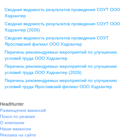
Сводная ведомость результатов проведения СОУТ ООО
Воронеж
Хэдхантер
Сводная ведомость результатов проведения СОУТ ООО
ул. Комиссаржевской, д. 10,
Хэдхантер (2026)
офис 1212
Сводная ведомость результатов проведения СОУТ
+7 473 280-05-05
Ярославский филиал ООО Хэдхантер
pr@vrn.hh.ru
Перечень рекомендуемых мероприятий по улучшению
условий труда ООО Хэдхантер
Казань
Перечень рекомендуемых мероприятий по улучшению
ул. Спартаковская, д. 2А, этаж 3,
условий труда ООО Хэдхантер (2026)
помещение 15
Перечень рекомендуемых мероприятий по улучшению
условий труда Ярославский филиал ООО Хэдхантер
+7 843 212-12-50
pr@kzn.hh.ru
HeadHunter
Размещение вакансий
Екатеринбург
Поиск по резюме
ул. Боевых Дружин, стр. 20,
О компании
5 этаж, офис 505, 521
Наши вакансии
Реклама на сайте
+7 343 226-79-99