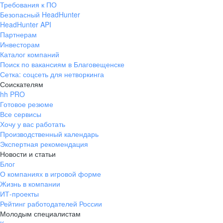
Требования к ПО
pr@ural.hh.ru
Безопасный HeadHunter
HeadHunter API
Краснодар
Партнерам
Инвесторам
ул. Янковского, д. 169, 7 этаж,
Каталог компаний
706 каб.
Поиск по вакансиям в Благовещенске
+7 861 205-55-57
Сетка: соцсеть для нетворкинга
pr@krd.hh.ru
Соискателям
hh PRO
Готовое резюме
Владивосток
Все сервисы
пер. Ланинский д. 4, офис 3.4
Хочу у вас работать
Производственный календарь
+7 423 202-33-28
Экспертная рекомендация
pr@dv.hh.ru
Новости и статьи
Блог
Новосибирск
О компаниях в игровой форме
Жизнь в компании
ул. Большевистская, д. 35,
ИТ-проекты
помещение 21
Рейтинг работодателей России
+7 383 207-94-64
Молодым специалистам