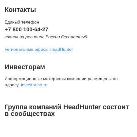
Контакты
Единый телефон
+7 800 100-64-27
звонок из регионов России бесплатный
Региональные офисы HeadHunter
Москва
Инвесторам
внутригородская территория
Информационные материалы компании размещены по
Муниципальный округ Тверской,
адресу:
investor.hh.ru
2-я Брестская ул., д. 48,
помещение 25
+7 495 974-64-27
Группа компаний HeadHunter состоит
+7 495 980-64-27
в сообществах
+7 495 134-92-24
press@hh.ru