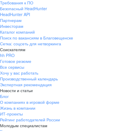
Требования к ПО
pr@ural.hh.ru
Безопасный HeadHunter
HeadHunter API
Краснодар
Партнерам
Инвесторам
ул. Янковского, д. 169, 7 этаж,
Каталог компаний
706 каб.
Поиск по вакансиям в Благовещенске
+7 861 205-55-57
Сетка: соцсеть для нетворкинга
pr@krd.hh.ru
Соискателям
hh PRO
Готовое резюме
Владивосток
Все сервисы
пер. Ланинский д. 4, офис 3.4
Хочу у вас работать
Производственный календарь
+7 423 202-33-28
Экспертная рекомендация
pr@dv.hh.ru
Новости и статьи
Блог
Новосибирск
О компаниях в игровой форме
Жизнь в компании
ул. Большевистская, д. 35,
ИТ-проекты
помещение 21
Рейтинг работодателей России
+7 383 207-94-64
Молодым специалистам