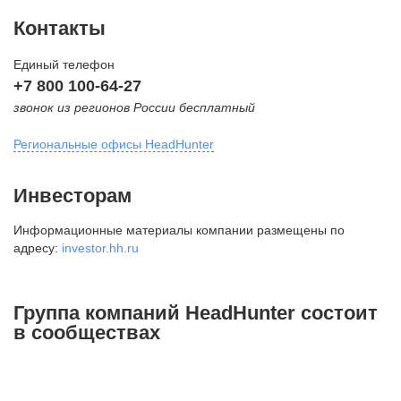
Контакты
Единый телефон
+7 800 100-64-27
звонок из регионов России бесплатный
Региональные офисы HeadHunter
Москва
Инвесторам
внутригородская территория
Информационные материалы компании размещены по
Муниципальный округ Тверской,
адресу:
investor.hh.ru
2-я Брестская ул., д. 48,
помещение 25
+7 495 974-64-27
Группа компаний HeadHunter состоит
+7 495 980-64-27
в сообществах
+7 495 134-92-24
press@hh.ru