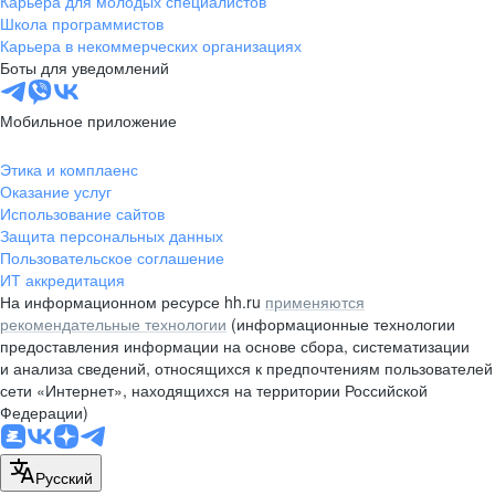
Карьера для молодых специалистов
pr@nsk.hh.ru
Школа программистов
Карьера в некоммерческих организациях
Минск
Боты для уведомлений
пр-т Дзержинского, д. 57,
10 этаж, помещение 45-1
Мобильное приложение
+375 (17)
336-03-02
Этика и комплаенс
pr@rabota.by
Оказание услуг
Использование сайтов
Алматы
Защита персональных данных
Пользовательское соглашение
пр. Абая, д. 151, БЦ Алатау,
ИТ аккредитация
12 этаж, офис 1209
На информационном ресурсе hh.ru
применяются
+7 727 232-13-13
рекомендательные технологии
(информационные технологии
pr@headhunter.com.kz
предоставления информации на основе сбора, систематизации
и анализа сведений, относящихся к предпочтениям пользователей
сети «Интернет», находящихся на территории Российской
Федерации)
Русский