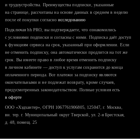
тратите много времени на поиск и вручную поднимаете
и трудоустройства. Преимущества подписки, указанные
резюме
на странице, рассчитаны на основе данных в среднем в неделю
после её покупки согласно
хотите сравнить себя с конкурентами и оценить шансы
исследованию
Подключая hh PRO, вы подтверждаете, что ознакомились
с условиями подписки и согласны с ними. Подписка даёт доступ
к функциям сервиса на срок, указанный при оформлении. Если
не отменить подписку, она автоматически продлится на тот же
срок. Вы имеете право в любое время отменить подписку
в личном кабинете — доступ к услугам сохранится до конца
оплаченного периода. Все платежи за подписку являются
окончательными и не подлежат возврату, кроме случаев,
предусмотренных законодательством. Полные условия есть
в оферте
ООО «Хэдхантер», ОГРН 1067761906805, 125047, г. Москва,
вн. тер. г. Муниципальный округ Тверской, ул. 2-я Брестская,
д. 48, помещ. 25