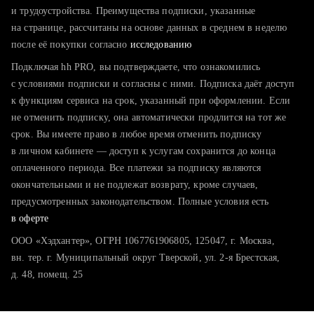
тратите много времени на поиск и вручную поднимаете
и трудоустройства. Преимущества подписки, указанные
резюме
на странице, рассчитаны на основе данных в среднем в неделю
после её покупки согласно
хотите сравнить себя с конкурентами и оценить шансы
исследованию
Подключая hh PRO, вы подтверждаете, что ознакомились
с условиями подписки и согласны с ними. Подписка даёт доступ
к функциям сервиса на срок, указанный при оформлении. Если
не отменить подписку, она автоматически продлится на тот же
срок. Вы имеете право в любое время отменить подписку
в личном кабинете — доступ к услугам сохранится до конца
оплаченного периода. Все платежи за подписку являются
окончательными и не подлежат возврату, кроме случаев,
предусмотренных законодательством. Полные условия есть
в оферте
ООО «Хэдхантер», ОГРН 1067761906805, 125047, г. Москва,
вн. тер. г. Муниципальный округ Тверской, ул. 2-я Брестская,
д. 48, помещ. 25