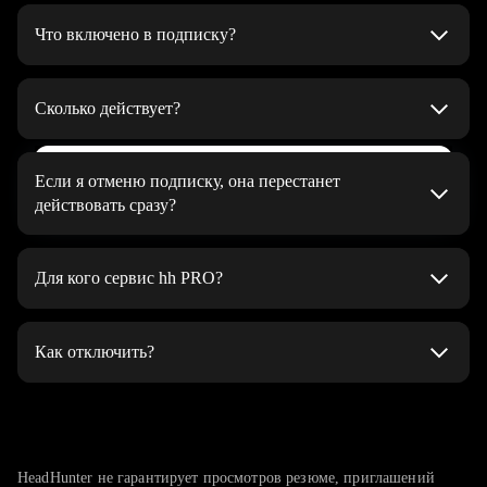
Что включено в подписку?
Автоматическое поднятие резюме 5 раз в день
на верхние строчки в результатах поиска работодателей
Сколько действует?
и в списке откликов на вакансии
До тех пор, пока вы не решите отменить
Неограниченное количество генераций
Выбрать тариф
Если я отменю подписку, она перестанет
сопроводительных писем при отклике
действовать сразу?
Яркая подсветка резюме — помогает выделиться среди
Подписка будет действовать до конца оплаченного периода
других в поисковой выдаче работодателей и привлечь
Для кого сервис hh PRO?
их внимание
Статистика по вакансиям — можно узнать, сколько у вас
hh PRO подойдёт, если вы:
конкурентов, какие у них навыки и зарплатные
Как отключить?
хотите найти работу как можно скорее
ожидания. Помогает оценить шансы и подогнать резюме
под ситуацию на рынке
долго не можете найти работу
На странице управления подпиской. Нажмите «Отменить
подписку» и подтвердите, что хотите отписаться.
Хочу здесь работать — отправьте резюме напрямую
ваше резюме не замечают интересные вам работодатели
Пользоваться подпиской вы сможете до конца оплаченного
работодателю и подчеркните свою мотивацию попасть
получаете мало приглашений от работодателей
периода.
HeadHunter не гарантирует просмотров резюме, приглашений
именно в эту компанию