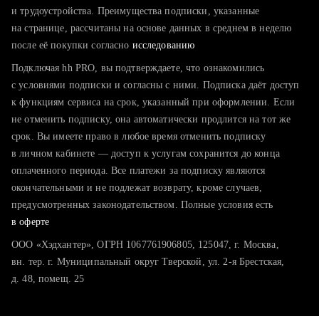
тратите много времени на поиск и вручную поднимаете
и трудоустройства. Преимущества подписки, указанные
резюме
на странице, рассчитаны на основе данных в среднем в неделю
после её покупки согласно
хотите сравнить себя с конкурентами и оценить шансы
исследованию
Подключая hh PRO, вы подтверждаете, что ознакомились
с условиями подписки и согласны с ними. Подписка даёт доступ
к функциям сервиса на срок, указанный при оформлении. Если
не отменить подписку, она автоматически продлится на тот же
срок. Вы имеете право в любое время отменить подписку
в личном кабинете — доступ к услугам сохранится до конца
оплаченного периода. Все платежи за подписку являются
окончательными и не подлежат возврату, кроме случаев,
предусмотренных законодательством. Полные условия есть
в оферте
ООО «Хэдхантер», ОГРН 1067761906805, 125047, г. Москва,
вн. тер. г. Муниципальный округ Тверской, ул. 2-я Брестская,
д. 48, помещ. 25